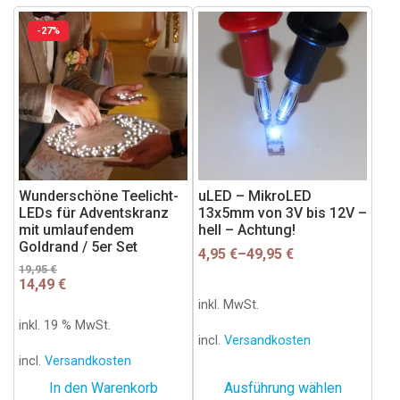
Dieses
-27%
Produkt
weist
mehrere
Varianten
auf.
Die
Optionen
können
Wunderschöne Teelicht-
uLED – MikroLED
LEDs für Adventskranz
13x5mm von 3V bis 12V –
auf
mit umlaufendem
hell – Achtung!
der
Goldrand / 5er Set
4,95
€
–
49,95
€
Produktseite
Ursprünglicher
Aktueller
19,95
€
gewählt
14,49
€
Preis
Preis
werden
war:
ist:
inkl. MwSt.
19,95 €
14,49 €.
inkl. 19 % MwSt.
incl.
Versandkosten
incl.
Versandkosten
In den Warenkorb
Ausführung wählen