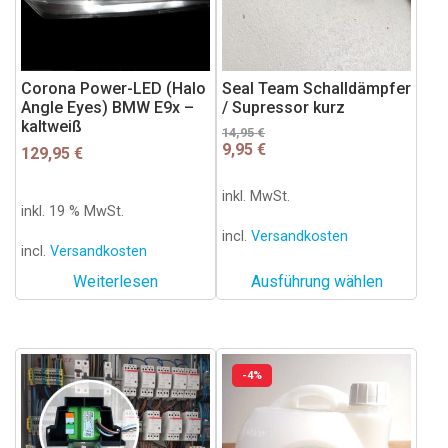
auf.
Die
Optionen
können
Corona Power-LED (Halo
Seal Team Schalldämpfer
Angle Eyes) BMW E9x –
/ Supressor kurz
auf
kaltweiß
der
Ursprünglicher
Aktueller
14,95
€
9,95
€
Preis
Preis
129,95
€
Produktseite
war:
ist:
gewählt
14,95 €
9,95 €.
inkl. MwSt.
werden
inkl. 19 % MwSt.
incl.
Versandkosten
incl.
Versandkosten
Weiterlesen
Ausführung wählen
-4%