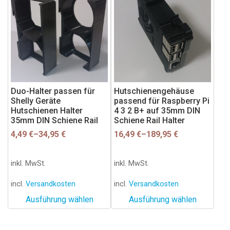
Produkt
Produkt
weist
weist
mehrere
mehrere
Varianten
Varianten
auf.
auf.
Die
Die
Optionen
Optionen
können
können
Duo-Halter passen für
Hutschienengehäuse
Shelly Geräte
passend für Raspberry Pi
auf
auf
Hutschienen Halter
4 3 2 B+ auf 35mm DIN
der
der
35mm DIN Schiene Rail
Schiene Rail Halter
Produktseite
Produktseite
4,49
€
–
34,95
€
16,49
€
–
189,95
€
gewählt
gewählt
werden
werden
inkl. MwSt.
inkl. MwSt.
incl.
Versandkosten
incl.
Versandkosten
Ausführung wählen
Ausführung wählen