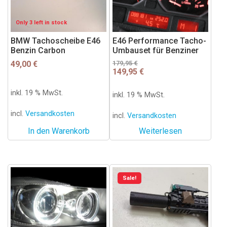
Only 3 left in stock
BMW Tachoscheibe E46
E46 Performance Tacho-
Benzin Carbon
Umbauset für Benziner
Ursprünglicher
Aktueller
49,00
€
179,95
€
149,95
€
Preis
Preis
war:
ist:
179,95 €
149,95 €.
inkl. 19 % MwSt.
inkl. 19 % MwSt.
incl.
Versandkosten
incl.
Versandkosten
In den Warenkorb
Weiterlesen
Dieses
Sale!
Produkt
weist
mehrere
Varianten