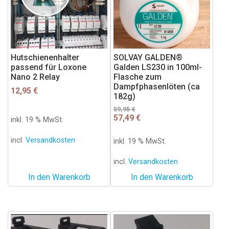
Hutschienenhalter
SOLVAY GALDEN®
passend für Loxone
Galden LS230 in 100ml-
Nano 2 Relay
Flasche zum
Dampfphasenlöten (ca
12,95
€
182g)
Ursprünglicher
Aktueller
59,95
€
57,49
€
Preis
Preis
inkl. 19 % MwSt.
war:
ist:
59,95 €
57,49 €.
incl.
Versandkosten
inkl. 19 % MwSt.
incl.
Versandkosten
In den Warenkorb
In den Warenkorb
Dieses
Dieses