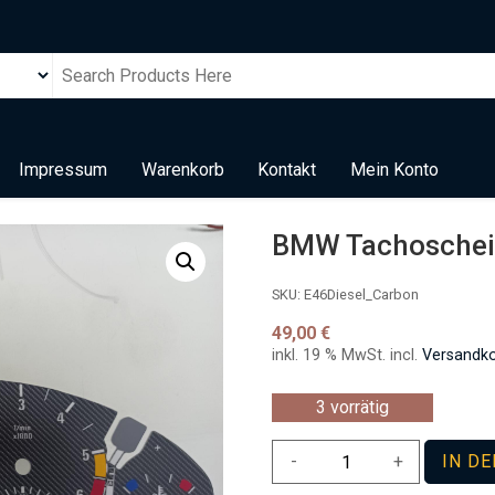
Impressum
Warenkorb
Kontakt
Mein Konto
BMW Tachoscheib
SKU:
E46Diesel_Carbon
49,00
€
inkl. 19 % MwSt.
incl.
Versandk
3 vorrätig
BMW
-
+
IN D
Tachoscheibe