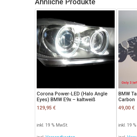
Ähnliche Produkte
Only 3 lef
Corona Power-LED (Halo Angle
BMW Tac
Eyes) BMW E9x – kaltweiß
Carbon
129,95
€
49,00
€
inkl. 19 % MwSt.
inkl. 19 