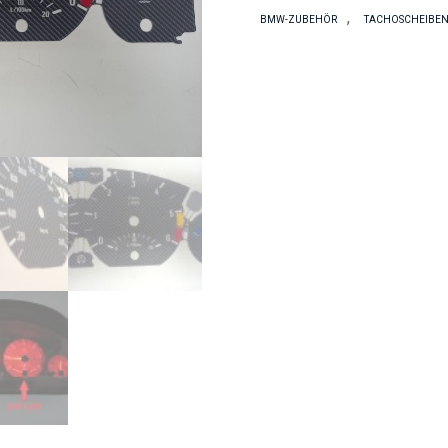
E46
,
BMW-ZUBEHÖR
TACHOSCHEIBE
Diesel
Carbon
Menge